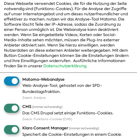
Vorsitzender
Diese Webseite verwendet Cookies, die für die Nutzung der Seite
notwendig sind (Funktions-Cookies). Für die Analyse der Zugriffe
Vorstand
auf unser Internetangebot und um dieses nutzerfreundlicher und
effektiver zu machen, nutzen wir das Analyse-Tool Matomo. Die
Arbeitsgruppen
Software löscht Teile der IP-Adresse, sodass die Zuordnung zu
einer Person unmöglich ist. Die Webanalyse kann deaktiviert
Ausschussvorsitzende
werden. Wenn Sie eingebettete Videos, Karten oder Social-
Media-Inhalte sehen möchten, müssen die Plug-Ins externer
Beauftragte
Anbieter aktiviert sein. Wenn Sie hierzu einwilligen, werden
Nutzerdaten an diese externen Anbieter weitergegeben. Mit dem
Landesgruppen
Button Cookie-Einstellungen können Sie die Einstellungen ändern
und Ihre Einwilligungen widerrufen.
Ausführliche Informationen
Organisation
finden Sie in unserer
Datenschutzerklärung
.
Geschichte
Matomo-Webanalyse
Web-Analyse-Tool, gehostet von der SPD-
Themen
Presse
Bundestagsfraktion.
Zweck
:
Analyse
A-Z
Presseveröffentlichungen
CMS
(immer notwendig)
Positionen
Fotos
Das CMS Drupal setzt einige Funktions-Cookies.
Zweck
:
Funktions-Cookies (CMS)
Bilanz
Abonnements
Klaro Consent Manager
(immer notwendig)
Publikationen
Pressekontakt
Speichert die Cookie-Einstellungen in einem Cookie.