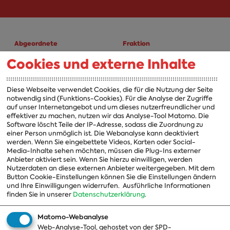
Abgeordnete
Fraktion
Cookies und externe Inhalte
A-Z
Fraktion
Vorsitzender
Diese Webseite verwendet Cookies, die für die Nutzung der Seite
notwendig sind (Funktions-Cookies). Für die Analyse der Zugriffe
Vorstand
auf unser Internetangebot und um dieses nutzerfreundlicher und
effektiver zu machen, nutzen wir das Analyse-Tool Matomo. Die
Arbeitsgruppen
Software löscht Teile der IP-Adresse, sodass die Zuordnung zu
einer Person unmöglich ist. Die Webanalyse kann deaktiviert
Ausschussvorsitzende
werden. Wenn Sie eingebettete Videos, Karten oder Social-
Media-Inhalte sehen möchten, müssen die Plug-Ins externer
Beauftragte
Anbieter aktiviert sein. Wenn Sie hierzu einwilligen, werden
Nutzerdaten an diese externen Anbieter weitergegeben. Mit dem
Landesgruppen
Button Cookie-Einstellungen können Sie die Einstellungen ändern
und Ihre Einwilligungen widerrufen.
Ausführliche Informationen
Organisation
finden Sie in unserer
Datenschutzerklärung
.
Geschichte
Matomo-Webanalyse
Web-Analyse-Tool, gehostet von der SPD-
Themen
Presse