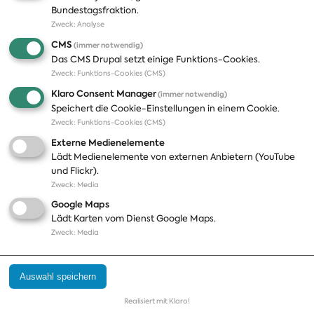
Bundestagsfraktion.
Zweck
:
Analyse
A-Z
Presseveröffentlichungen
CMS
(immer notwendig)
Positionen
Fotos
Das CMS Drupal setzt einige Funktions-Cookies.
Zweck
:
Funktions-Cookies (CMS)
Bilanz
Abonnements
Klaro Consent Manager
(immer notwendig)
Publikationen
Pressekontakt
Speichert die Cookie-Einstellungen in einem Cookie.
Zweck
:
Funktions-Cookies (CMS)
Termine
Externe Medienelemente
Jobs und Ausbildung
Lädt Medienelemente von externen Anbietern (YouTube
Häufige Fragen
und Flickr).
Podcast
Zweck
:
Media
Abonnements
Google Maps
Aktualisierungen
Lädt Karten vom Dienst Google Maps.
Kontakt
Zweck
:
Media
Impressum
Auswahl speichern
Datenschutz
Cookie Einstellungen
Realisiert mit Klaro!