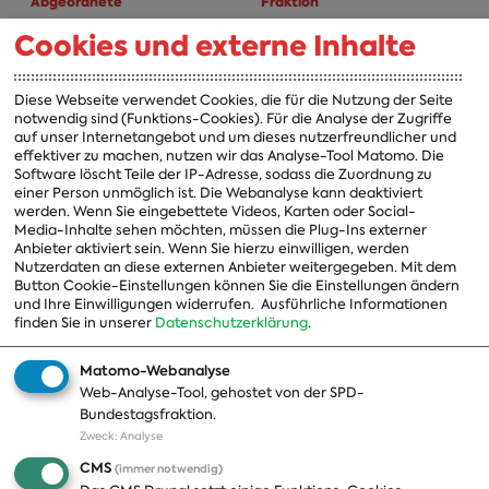
Abgeordnete
Fraktion
Cookies und externe Inhalte
A-Z
Fraktion
Vorsitzender
Diese Webseite verwendet Cookies, die für die Nutzung der Seite
notwendig sind (Funktions-Cookies). Für die Analyse der Zugriffe
Vorstand
auf unser Internetangebot und um dieses nutzerfreundlicher und
effektiver zu machen, nutzen wir das Analyse-Tool Matomo. Die
Arbeitsgruppen
Software löscht Teile der IP-Adresse, sodass die Zuordnung zu
einer Person unmöglich ist. Die Webanalyse kann deaktiviert
Ausschussvorsitzende
werden. Wenn Sie eingebettete Videos, Karten oder Social-
Media-Inhalte sehen möchten, müssen die Plug-Ins externer
Beauftragte
Anbieter aktiviert sein. Wenn Sie hierzu einwilligen, werden
Nutzerdaten an diese externen Anbieter weitergegeben. Mit dem
Landesgruppen
Button Cookie-Einstellungen können Sie die Einstellungen ändern
Organisation
und Ihre Einwilligungen widerrufen.
Ausführliche Informationen
finden Sie in unserer
Datenschutzerklärung
.
Geschichte
Matomo-Webanalyse
Web-Analyse-Tool, gehostet von der SPD-
Themen
Presse
Bundestagsfraktion.
Zweck
:
Analyse
A-Z
Presseveröffentlichungen
CMS
(immer notwendig)
Positionen
Fotos