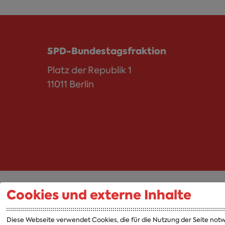
SPD-Bundestagsfraktion
Platz der Republik 1
11011 Berlin
Cookies und externe Inhalte
Abgeordnete
Fraktion
Diese Webseite verwendet Cookies, die für die Nutzung der Seite notw