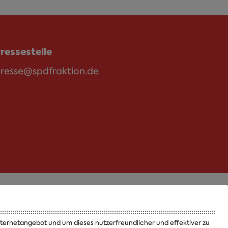
ressestelle
resse@spdfraktion.de
Termine
Jobs und Ausbildung
Internetangebot und um dieses nutzerfreundlicher und effektiver zu