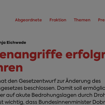
Abgeordnete
Fraktion
Themen
Pre
nja Eichwede
enangriffe erfolg
hren
hat den Gesetzentwurf zur Änderung des
sgesetzes beschlossen. Damit soll ermögli
ller auf akute Bedrohungslagen durch Dro
ist wichtig, dass Bundesinnenminister Dob