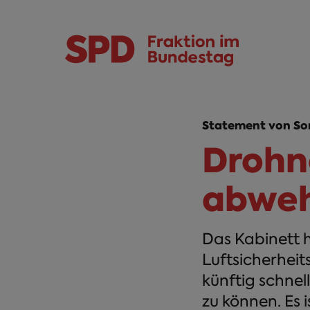
Direkt zum Inhalt
Skip to main menu
Skip to footer sitemap
Statement von So
Drohn
abwe
Das Kabinett 
Luftsicherheit
künftig schne
zu können. Es 