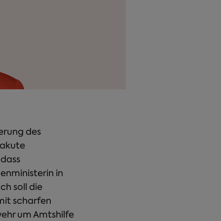
erung des
 akute
 dass
enministerin in
h soll die
mit scharfen
wehr um Amtshilfe