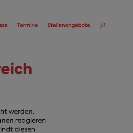
sse
Termine
Stellenangebote
reich
cht werden,
hnen reagieren
rindt diesen