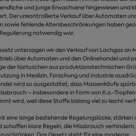
gendliche und junge Erwachsene hingewiesen und kl
rt. Der unkontrollierte Verkauf über Automaten un
n sowie fehlende Altersbeschränkungen haben geze
Regulierung notwendig war.
setz untersagen wir den Verkauf von Lachgas an M
rtrieb über Automaten und den Onlinehandel und p
nge der Kartuschen aus produktionstechnischen Grü
 Nutzung in Medizin, Forschung und Industrie ausdrü
ndel wird so ausgestaltet, dass Massenkäufe spürb
issbrauch – insbesondere in Form von K.o.-Tropf
t wird, weil diese Stoffe bislang viel zu leicht ve
it eine lange bestehende Regelungslücke, stärken
schaffen klare Regeln, die Missbrauch verhindern,
uschränken. Das Gesetz steht für eine moderne,