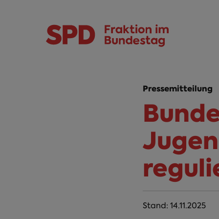
Direkt zum Inhalt
Skip to main menu
Skip to footer sitemap
Pressemitteilung
Bunde
Jugen
regul
Stand:
14.11.2025