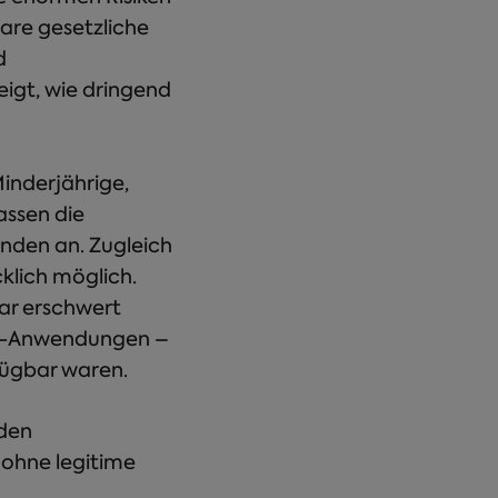
are gesetzliche
d
igt, wie dringend
inderjährige,
assen die
nden an. Zugleich
cklich möglich.
ar erschwert
en-Anwendungen –
rfügbar waren.
 den
 ohne legitime