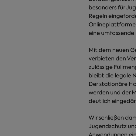
besonders für Ju
Regeln eingeforde
Onlineplattforme
eine umfassende 
Mit dem neuen Ge
verbieten den Ve
zulässige Füllme
bleibt die legale
Der stationäre Ha
werden und der M
deutlich eingedämm
Wir schließen dam
Jugendschutz und 
Anwendungen einz