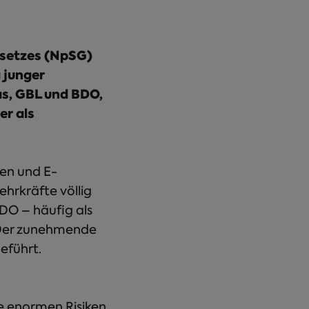
esetzes (NpSG)
 junger
as, GBL und BDO,
r als
en und E-
ehrkräfte völlig
DO – häufig als
. Der zunehmende
eführt.
e enormen Risiken