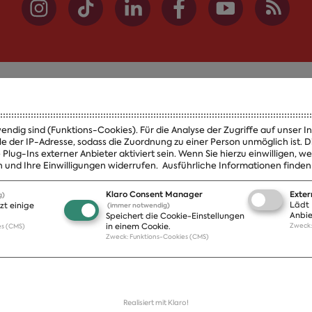
Themen
Presse
endig sind (Funktions-Cookies). Für die Analyse der Zugriffe auf unser 
A-Z
Presseveröff
le der IP-Adresse, sodass die Zuordnung zu einer Person unmöglich ist.
lug-Ins externer Anbieter aktiviert sein. Wenn Sie hierzu einwilligen, 
Positionen
Fotos
 und Ihre Einwilligungen widerrufen.
Ausführliche Informationen finden 
Bilanz
Abonnement
Publikationen
Pressekontak
Klaro Consent Manager
Exte
g)
Lädt 
de
zt einige
(immer notwendig)
Anbie
Speichert die Cookie-Einstellungen
in einem Cookie.
Zweck
es (CMS)
Zweck
:
Funktions-Cookies (CMS)
Realisiert mit Klaro!