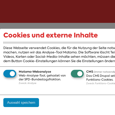
Cookies und externe Inhalte
Abgeordnete
Fraktion
Diese Webseite verwendet Cookies, die für die Nutzung der Seite notw
A-Z
Fraktion
machen, nutzen wir das Analyse-Tool Matomo. Die Software löscht Tei
Videos, Karten oder Social-Media-Inhalte sehen möchten, müssen die P
Vorsitzender
dem Button Cookie-Einstellungen können Sie die Einstellungen ändern
Vorstand
Arbeitsgruppen
Matomo-Webanalyse
CMS
(immer notwendi
Web-Analyse-Tool, gehostet von
Ausschussvorsitzen
Das CMS Drupal set
der SPD-Bundestagsfraktion.
Funktions-Cookies.
Beauftragte
Zweck
:
Analyse
Zweck
:
Funktions-Cooki
Landesgruppen
Organisation
Geschichte
Auswahl speichern