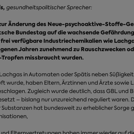
is,
gesundheitspolitischer Sprecher:
zur Änderung des Neue-psychoaktive-Stoffe-G
utsche Bundestag auf die wachsende Gefährdung
frei verfügbare Industriechemikalien wie Lachg
angenen Jahren zunehmend zu Rauschzwecken ode
-Tropfen missbraucht wurden.
 Lachgas in Automaten oder Spätis neben Süßigkeit
ft wurde, haben Eltern, Ärztinnen und Ärzte sowie L
schlagen. Zugleich wurde deutlich, dass GBL und B
esetzt – bislang nur unzureichend reguliert waren
 Substanzen hat bundesweit zu erheblicher Sorge g
isationen,
 und Elternvertretungen haben immer wieder auf di