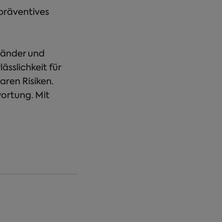
präventives
 Länder und
sslichkeit für
ren Risiken.
ortung. Mit