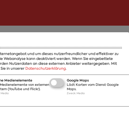
Termine
Jobs und Ausbildung
Internetangebot und um dieses nutzerfreundlicher und effektiver zu
Häufige Fragen
entlichungen
 Die Webanalyse kann deaktiviert werden. Wenn Sie eingebettete
werden Nutzerdaten an diese externen Anbieter weitergegeben. Mit
Podcast
Sie in unserer
Datenschutzerklärung
.
Abonnements
s
Aktualisierungen
t
rne Medienelemente
Google Maps
Kontakt
Medienelemente von externen
Lädt Karten vom Dienst Google
tern (YouTube und Flickr).
Maps.
:
Media
Zweck
:
Media
Impressum
Datenschutz
Cookie Einstellungen