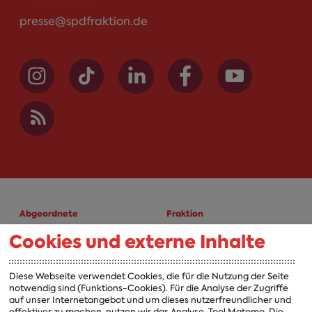
presse@spdfraktion.de
Abgeordnete
Fraktion
Cookies und externe Inhalte
A-Z
Fraktion
Vorsitzender
Diese Webseite verwendet Cookies, die für die Nutzung der Seite
notwendig sind (Funktions-Cookies). Für die Analyse der Zugriffe
Vorstand
auf unser Internetangebot und um dieses nutzerfreundlicher und
effektiver zu machen, nutzen wir das Analyse-Tool Matomo. Die