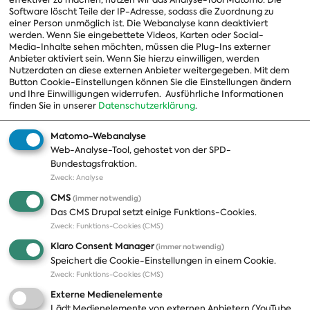
Arbeitsgruppen
Software löscht Teile der IP-Adresse, sodass die Zuordnung zu
einer Person unmöglich ist. Die Webanalyse kann deaktiviert
Ausschussvorsitzende
werden. Wenn Sie eingebettete Videos, Karten oder Social-
Media-Inhalte sehen möchten, müssen die Plug-Ins externer
Beauftragte
Anbieter aktiviert sein. Wenn Sie hierzu einwilligen, werden
Nutzerdaten an diese externen Anbieter weitergegeben. Mit dem
Landesgruppen
Button Cookie-Einstellungen können Sie die Einstellungen ändern
und Ihre Einwilligungen widerrufen.
Ausführliche Informationen
Organisation
finden Sie in unserer
Datenschutzerklärung
.
Geschichte
Matomo-Webanalyse
Web-Analyse-Tool, gehostet von der SPD-
Themen
Presse
Bundestagsfraktion.
Zweck
:
Analyse
A-Z
Presseveröffentlichungen
CMS
(immer notwendig)
Positionen
Fotos
Das CMS Drupal setzt einige Funktions-Cookies.
Zweck
:
Funktions-Cookies (CMS)
Bilanz
Abonnements
Klaro Consent Manager
(immer notwendig)
Publikationen
Pressekontakt
Speichert die Cookie-Einstellungen in einem Cookie.
Zweck
:
Funktions-Cookies (CMS)
Termine
Externe Medienelemente
Jobs und Ausbildung
Lädt Medienelemente von externen Anbietern (YouTube