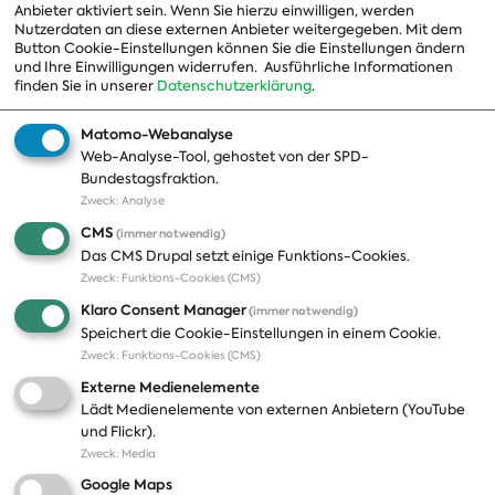
Anbieter aktiviert sein. Wenn Sie hierzu einwilligen, werden
Nutzerdaten an diese externen Anbieter weitergegeben. Mit dem
Landesgruppen
Button Cookie-Einstellungen können Sie die Einstellungen ändern
und Ihre Einwilligungen widerrufen.
Ausführliche Informationen
Organisation
finden Sie in unserer
Datenschutzerklärung
.
Geschichte
Matomo-Webanalyse
Web-Analyse-Tool, gehostet von der SPD-
Themen
Presse
Bundestagsfraktion.
Zweck
:
Analyse
A-Z
Presseveröffentlichungen
CMS
(immer notwendig)
Positionen
Fotos
Das CMS Drupal setzt einige Funktions-Cookies.
Zweck
:
Funktions-Cookies (CMS)
Bilanz
Abonnements
Klaro Consent Manager
(immer notwendig)
Publikationen
Pressekontakt
Speichert die Cookie-Einstellungen in einem Cookie.
Zweck
:
Funktions-Cookies (CMS)
Termine
Externe Medienelemente
Jobs und Ausbildung
Lädt Medienelemente von externen Anbietern (YouTube
Häufige Fragen
und Flickr).
Podcast
Zweck
:
Media
Abonnements
Google Maps