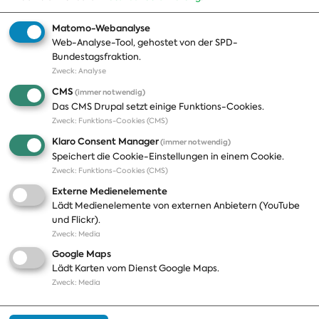
Geschichte
Matomo-Webanalyse
Web-Analyse-Tool, gehostet von der SPD-
Themen
Presse
Bundestagsfraktion.
Zweck
:
Analyse
A-Z
Presseveröffentlichungen
CMS
(immer notwendig)
Positionen
Fotos
Das CMS Drupal setzt einige Funktions-Cookies.
Zweck
:
Funktions-Cookies (CMS)
Bilanz
Abonnements
Klaro Consent Manager
(immer notwendig)
Publikationen
Pressekontakt
Speichert die Cookie-Einstellungen in einem Cookie.
Zweck
:
Funktions-Cookies (CMS)
Termine
Externe Medienelemente
Jobs und Ausbildung
Lädt Medienelemente von externen Anbietern (YouTube
Häufige Fragen
und Flickr).
Podcast
Zweck
:
Media
Abonnements
Google Maps
Aktualisierungen
Lädt Karten vom Dienst Google Maps.
Kontakt
Zweck
:
Media
Impressum