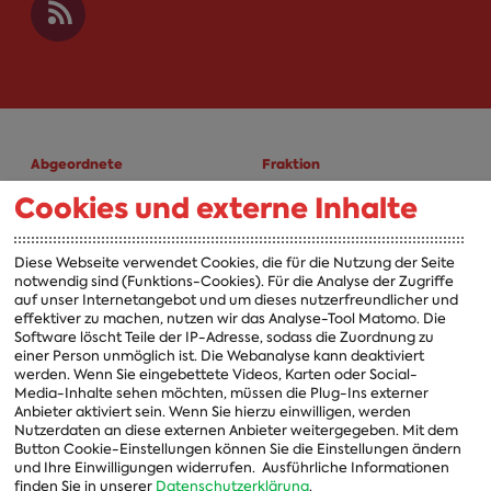
Abgeordnete
Fraktion
Cookies und externe Inhalte
A-Z
Fraktion
Vorsitzender
Diese Webseite verwendet Cookies, die für die Nutzung der Seite
notwendig sind (Funktions-Cookies). Für die Analyse der Zugriffe
Vorstand
auf unser Internetangebot und um dieses nutzerfreundlicher und
effektiver zu machen, nutzen wir das Analyse-Tool Matomo. Die
Arbeitsgruppen
Software löscht Teile der IP-Adresse, sodass die Zuordnung zu
einer Person unmöglich ist. Die Webanalyse kann deaktiviert
Ausschussvorsitzende
werden. Wenn Sie eingebettete Videos, Karten oder Social-
Media-Inhalte sehen möchten, müssen die Plug-Ins externer
Beauftragte
Anbieter aktiviert sein. Wenn Sie hierzu einwilligen, werden
Nutzerdaten an diese externen Anbieter weitergegeben. Mit dem
Landesgruppen
Button Cookie-Einstellungen können Sie die Einstellungen ändern
Organisation
und Ihre Einwilligungen widerrufen.
Ausführliche Informationen
finden Sie in unserer
Datenschutzerklärung
.