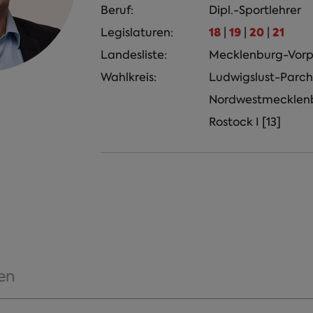
Beruf:
Dipl.-Sportlehrer
18
19
20
21
Legislaturen:
|
|
|
Landesliste:
Mecklenburg-Vor
Wahlkreis:
Ludwigslust-Parchi
Nordwestmecklenbu
Rostock I [13]
en