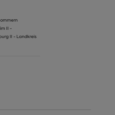
pommern
m II -
rg II - Landkreis