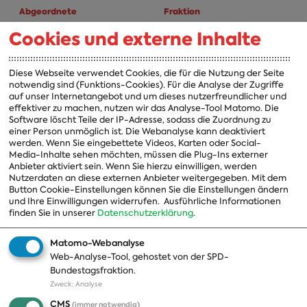
Abgeordnete
Fraktion
Cookies und externe Inhalte
A-Z
Fraktion
Vorsitzender
Diese Webseite verwendet Cookies, die für die Nutzung der Seite
notwendig sind (Funktions-Cookies). Für die Analyse der Zugriffe
Vorstand
auf unser Internetangebot und um dieses nutzerfreundlicher und
effektiver zu machen, nutzen wir das Analyse-Tool Matomo. Die
Arbeitsgruppen
Software löscht Teile der IP-Adresse, sodass die Zuordnung zu
einer Person unmöglich ist. Die Webanalyse kann deaktiviert
Ausschussvorsitzende
werden. Wenn Sie eingebettete Videos, Karten oder Social-
Media-Inhalte sehen möchten, müssen die Plug-Ins externer
Beauftragte
Anbieter aktiviert sein. Wenn Sie hierzu einwilligen, werden
Nutzerdaten an diese externen Anbieter weitergegeben. Mit dem
Landesgruppen
Button Cookie-Einstellungen können Sie die Einstellungen ändern
und Ihre Einwilligungen widerrufen.
Ausführliche Informationen
Organisation
finden Sie in unserer
Datenschutzerklärung
.
Geschichte
Matomo-Webanalyse
Web-Analyse-Tool, gehostet von der SPD-
Themen
Presse
Bundestagsfraktion.
Zweck
:
Analyse
A-Z
Presseveröffentlichungen
CMS
(immer notwendig)