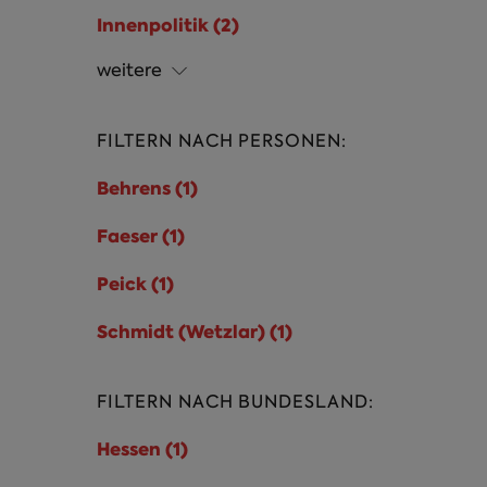
Innenpolitik (2)
Innenpolitik Filter
anwenden
weitere
FILTERN NACH PERSONEN:
Behrens (1)
Behrens Filter anwenden
Faeser (1)
Faeser Filter anwenden
Peick (1)
Peick Filter anwenden
Schmidt (Wetzlar) (1)
Schmidt
(Wetzlar) Filter
anwenden
FILTERN NACH BUNDESLAND:
Hessen (1)
Hessen Filter anwenden