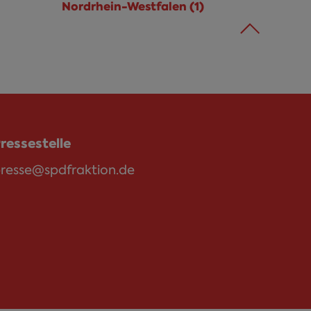
Nordrhein-Westfalen (1)
Nordrhein-
Westfalen
Filter
anwenden
ressestelle
resse@spdfraktion.de