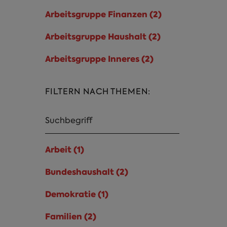
Senioren, Frauen und Jugend Filter
Arbeitsgruppe Finanzen (2)
Arbeitsgruppe
anwenden
Finanzen
Arbeitsgruppe Haushalt (2)
Arbeitsgruppe
Filter
Haushalt
anwenden
Arbeitsgruppe Inneres (2)
Arbeitsgruppe
Filter
Inneres Filter
anwenden
anwenden
FILTERN NACH THEMEN:
Arbeit (1)
Arbeit Filter anwenden
Bundeshaushalt (2)
Bundeshaushalt
Filter anwenden
Demokratie (1)
Demokratie Filter
anwenden
Familien (2)
Familien Filter anwenden