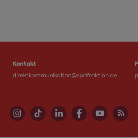
Kontakt
P
direktkommunikation@spdfraktion.de
p