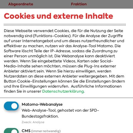
Abgeordnete
Fraktion
Cookies und externe Inhalte
A-Z
Fraktion
Vorsitzender
Diese Webseite verwendet Cookies, die für die Nutzung der Seite
notwendig sind (Funktions-Cookies). Für die Analyse der Zugriffe
Vorstand
auf unser Internetangebot und um dieses nutzerfreundlicher und
effektiver zu machen, nutzen wir das Analyse-Tool Matomo. Die
Arbeitsgruppen
Software löscht Teile der IP-Adresse, sodass die Zuordnung zu
einer Person unmöglich ist. Die Webanalyse kann deaktiviert
Ausschussvorsitzende
werden. Wenn Sie eingebettete Videos, Karten oder Social-
Media-Inhalte sehen möchten, müssen die Plug-Ins externer
Beauftragte
Anbieter aktiviert sein. Wenn Sie hierzu einwilligen, werden
Nutzerdaten an diese externen Anbieter weitergegeben. Mit dem
Landesgruppen
Button Cookie-Einstellungen können Sie die Einstellungen ändern
und Ihre Einwilligungen widerrufen.
Ausführliche Informationen
Organisation
finden Sie in unserer
Datenschutzerklärung
.
Geschichte
Matomo-Webanalyse
Web-Analyse-Tool, gehostet von der SPD-
Themen
Presse
Bundestagsfraktion.
Zweck
:
Analyse
A-Z
Presseveröffentlichungen
CMS
(immer notwendig)