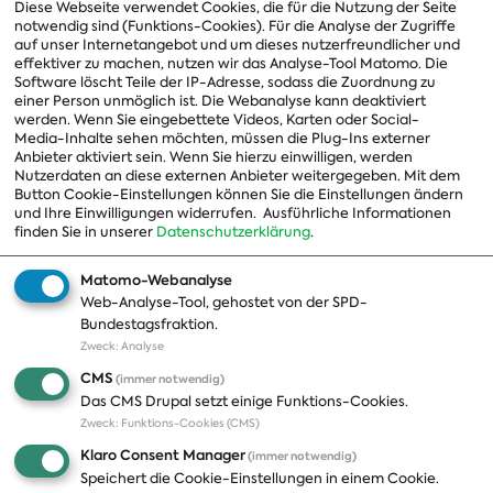
Vorsitzender
Diese Webseite verwendet Cookies, die für die Nutzung der Seite
notwendig sind (Funktions-Cookies). Für die Analyse der Zugriffe
Vorstand
auf unser Internetangebot und um dieses nutzerfreundlicher und
effektiver zu machen, nutzen wir das Analyse-Tool Matomo. Die
Arbeitsgruppen
Software löscht Teile der IP-Adresse, sodass die Zuordnung zu
einer Person unmöglich ist. Die Webanalyse kann deaktiviert
Ausschussvorsitzende
werden. Wenn Sie eingebettete Videos, Karten oder Social-
Media-Inhalte sehen möchten, müssen die Plug-Ins externer
Beauftragte
Anbieter aktiviert sein. Wenn Sie hierzu einwilligen, werden
Nutzerdaten an diese externen Anbieter weitergegeben. Mit dem
Landesgruppen
Button Cookie-Einstellungen können Sie die Einstellungen ändern
Organisation
und Ihre Einwilligungen widerrufen.
Ausführliche Informationen
finden Sie in unserer
Datenschutzerklärung
.
Geschichte
Matomo-Webanalyse
Web-Analyse-Tool, gehostet von der SPD-
Themen
Presse
Bundestagsfraktion.
Zweck
:
Analyse
A-Z
Presseveröffentlichungen
CMS
(immer notwendig)
Positionen
Fotos
Das CMS Drupal setzt einige Funktions-Cookies.
Zweck
:
Funktions-Cookies (CMS)
Bilanz
Abonnements
Klaro Consent Manager
(immer notwendig)
Publikationen
Pressekontakt
Speichert die Cookie-Einstellungen in einem Cookie.