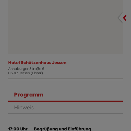
Hotel Schützenhaus Jessen
Annaburger Straße 6
06917 Jessen (Elster)
Termin Info
Programm
(aktiver Reiter)
Hinweis
17:00 Uhr
Begrüßung und Einführung