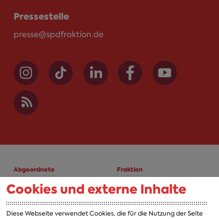
Pressestelle
presse@spdfraktion.de
Abgeordnete
Fraktion
Cookies und externe Inhalte
A-Z
Fraktion
Vorsitzender
Diese Webseite verwendet Cookies, die für die Nutzung der Seite