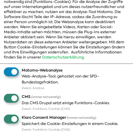
notwendig sind (Funktions-Cookies). Für die Analyse der Zugriffe
Vorstand
auf unser Internetangebot und um dieses nutzerfreundlicher und
effektiver zu machen, nutzen wir das Analyse-Tool Matomo. Die
Arbeitsgruppen
Software löscht Teile der IP-Adresse, sodass die Zuordnung zu
einer Person unmöglich ist. Die Webanalyse kann deaktiviert
Ausschussvorsitzende
werden. Wenn Sie eingebettete Videos, Karten oder Social-
Media-Inhalte sehen möchten, müssen die Plug-Ins externer
Beauftragte
Anbieter aktiviert sein. Wenn Sie hierzu einwilligen, werden
Nutzerdaten an diese externen Anbieter weitergegeben. Mit dem
Landesgruppen
Button Cookie-Einstellungen können Sie die Einstellungen ändern
Organisation
und Ihre Einwilligungen widerrufen.
Ausführliche Informationen
finden Sie in unserer
Datenschutzerklärung
.
Geschichte
Matomo-Webanalyse
Web-Analyse-Tool, gehostet von der SPD-
Themen
Presse
Bundestagsfraktion.
Zweck
:
Analyse
A-Z
Presseveröffentlichungen
CMS
(immer notwendig)
Positionen
Fotos
Das CMS Drupal setzt einige Funktions-Cookies.
Zweck
:
Funktions-Cookies (CMS)
Bilanz
Abonnements
Klaro Consent Manager
(immer notwendig)
Publikationen
Pressekontakt
Speichert die Cookie-Einstellungen in einem Cookie.
Zweck
:
Funktions-Cookies (CMS)