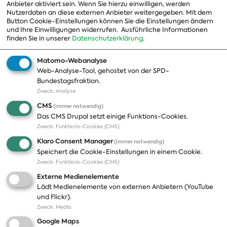
Anbieter aktiviert sein. Wenn Sie hierzu einwilligen, werden
Nutzerdaten an diese externen Anbieter weitergegeben. Mit dem
Landesgruppen
Button Cookie-Einstellungen können Sie die Einstellungen ändern
und Ihre Einwilligungen widerrufen.
Ausführliche Informationen
Organisation
finden Sie in unserer
Datenschutzerklärung
.
Geschichte
Matomo-Webanalyse
Web-Analyse-Tool, gehostet von der SPD-
Themen
Presse
Bundestagsfraktion.
Zweck
:
Analyse
A-Z
Presseveröffentlichungen
CMS
(immer notwendig)
Positionen
Fotos
Das CMS Drupal setzt einige Funktions-Cookies.
Zweck
:
Funktions-Cookies (CMS)
Bilanz
Abonnements
Klaro Consent Manager
(immer notwendig)
Publikationen
Pressekontakt
Speichert die Cookie-Einstellungen in einem Cookie.
Zweck
:
Funktions-Cookies (CMS)
Termine
Externe Medienelemente
Jobs und Ausbildung
Lädt Medienelemente von externen Anbietern (YouTube
Häufige Fragen
und Flickr).
Podcast
Zweck
:
Media
Abonnements
Google Maps